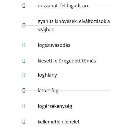
duzzanat, feldagadt arc
gyanús kinövések, elváltozások a
szájban
fogszuvasodás
kiesett, elöregedett tömés
foghiány
letört fog
fogérzékenység
kellemetlen lehelet