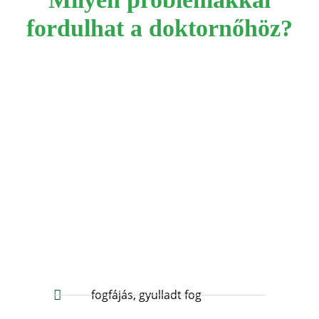
fordulhat a doktornőhöz?
fogfájás, gyulladt fog