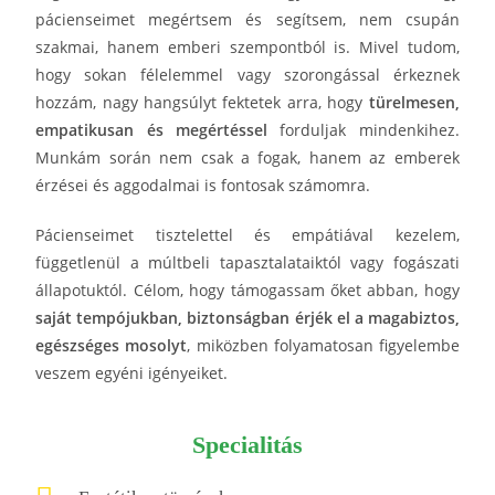
pácienseimet megértsem és segítsem, nem csupán
szakmai, hanem emberi szempontból is. Mivel tudom,
hogy sokan félelemmel vagy szorongással érkeznek
hozzám, nagy hangsúlyt fektetek arra, hogy
türelmesen,
empatikusan és megértéssel
forduljak mindenkihez.
Munkám során nem csak a fogak, hanem az emberek
érzései és aggodalmai is fontosak számomra.
Pácienseimet tisztelettel és empátiával kezelem,
függetlenül a múltbeli tapasztalataiktól vagy fogászati
állapotuktól. Célom, hogy támogassam őket abban, hogy
saját tempójukban, biztonságban érjék el a magabiztos,
egészséges mosolyt
, miközben folyamatosan figyelembe
veszem egyéni igényeiket.
Specialitás