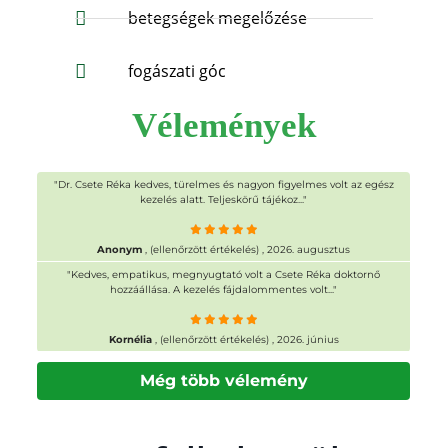
betegségek megelőzése
fogászati góc
Vélemények