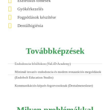
Esztétikus tömések
Gyökérkezelés
Fogpótlások készítése
Dentálhigiénia
Továbbképzések
Endodoncia felsőfokon (VaLiD-Academy)
Minimál invazív endodoncia és modern restaurációs megoldások
(Endobolt Education Studio)
Kommunikációs képzés fogorvosoknak (Dentalmenedzser)
Milyen problémákkal