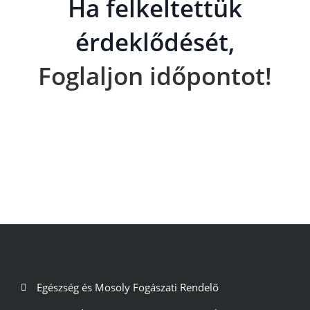
Ha felkeltettük
érdeklődését,
Foglaljon időpontot!
Egészség és Mosoly Fogászati Rendelő