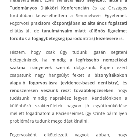
határterületein. Ezen témával
első helyezett lettem a
Tudományos Diákköri Konferencián
és az Országos
fordulóban képviselhettem a Semmelweis Egyetemet.
Fogorvosi
praxisom központjában az általános fogászati
ellátás áll, de
tanulmányaim miatt különös figyelmet
fordítok a fogágybetegség (parodontitis) kezelésére is
.
Hiszem, hogy csak úgy tudunk igazán segíteni
betegeinknek, ha
mindig a legfrissebb nemzetközi
szakmai irányelvek szerint
dolgozunk. Éppen ezért
csapatunk nagy hangsúlyt fektet a
bizonyítékokon
alapuló fogorvoslásra (evidence-based dentistry)
, és
rendszeresen veszünk részt továbbképzéseken
, hogy
tudásunk mindig naprakész legyen. Rendelőnkben a
különböző szakterületek nagyon jó együttműködése
mellett fogadhatom a Pácienseimet, így szinte bármilyen
problémára tudunk megoldást kínálni.
Fogorvosként elkötelezett vagyok abban, hogy