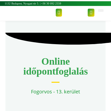
1132 Budapest, Nyugati tér 5. | +36 30 092 2559
Online
időpontfoglalás
Fogorvos - 13. kerület