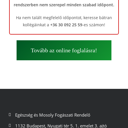
rendszerben nem szerepel minden szabad időpont.
Ha nem talált megfelelő időpontot, keresse bátran
kollégáinkat a
+36 30 092 25 59
-es számon!
Tovább az online foglalásra!
Egészség és Mosoly Fogászati Rendelő
1132 Budapest, Nyugati tér 5. 1. emelet 3. ajtó