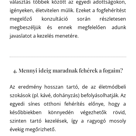
választás többek között az egyedi adottságokon,
igényeken, életvitelen múlik. Ezeket a fogfehérítést
megelőző konzultáció során részletesen
megbeszéljük és ennek megfelelően adunk
javaslatot a kezelés menetére.
4. Mennyi ideig maradnak fehérek a fogaim?
Az eredmény hosszan tartó, de az életmódbeli
szokások (pl. kávé, dohányzás) befolyásolhatják. Az
egyedi sínes otthoni fehérítés előnye, hogy a
későbbiekben könnyedén végezhetők rövid,
szinten tartó kezelések, így a ragyogó mosoly
évekig megőrizhető.