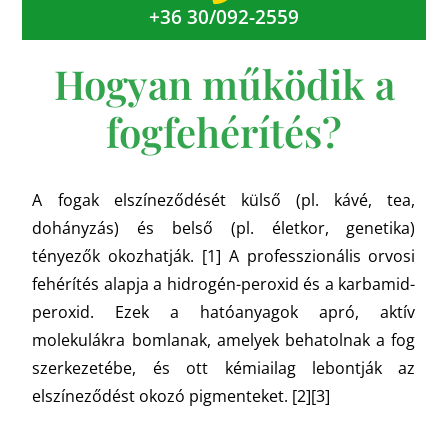
+36 30/092-2559
Hogyan működik a
fogfehérítés?
A fogak elszíneződését külső (pl. kávé, tea,
dohányzás) és belső (pl. életkor, genetika)
tényezők okozhatják. [1] A professzionális orvosi
fehérítés alapja a hidrogén-peroxid és a karbamid-
peroxid. Ezek a hatóanyagok apró, aktív
molekulákra bomlanak, amelyek behatolnak a fog
szerkezetébe, és ott kémiailag lebontják az
elszíneződést okozó pigmenteket. [2][3]