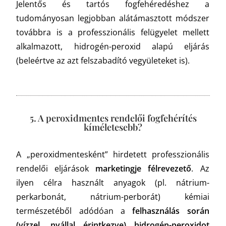
Jelentős és tartós fogfehéredéshez a
tudományosan legjobban alátámasztott módszer
továbbra is a professzionális felügyelet mellett
alkalmazott, hidrogén-peroxid alapú eljárás
(beleértve az azt felszabadító vegyületeket is).
5. A peroxidmentes rendelői fogfehérítés
kíméletesebb?
A „peroxidmentesként” hirdetett professzionális
rendelői eljárások
marketingje félrevezető
. Az
ilyen célra használt anyagok (pl. nátrium-
perkarbonát, nátrium-perborát) kémiai
természetéből adódóan a
felhasználás során
(vízzel, nyállal érintkezve) hidrogén-peroxidot