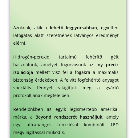
Azoknak, akik a
lehető leggyorsabban
, egyetlen
látogatás alatt szeretnének látványos eredményt
elérni.
Hidrogén-peroxid tartalmú fehérítő gélt
használunk, amelyet fogorvosunk az
íny precíz
izolációja
mellett visz fel a fogakra a maximális
biztonság érdekében. A felvitt fogfehérítő anyagot
speciális fénnyel világítjuk meg a gyártó
protokolljának megfelelően.
Rendelőnkben az egyik legismertebb amerikai
márka, a
Beyond rendszerét használjuk
, amely
egy ultrahangos funkcióval kombinált LED
megvilágítással működik.