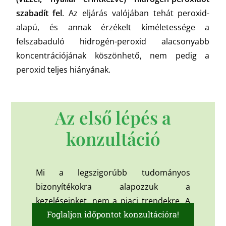
szabadít fel
. Az eljárás valójában tehát peroxid-
alapú, és annak érzékelt kíméletessége a
felszabaduló hidrogén-peroxid alacsonyabb
koncentrációjának köszönhető, nem pedig a
peroxid teljes hiányának.
Az első lépés a
konzultáció
Mi a legszigorúbb tudományos
bizonyítékokra alapozzuk a
kezeléseinket, nem a piaci trendekre. A
Foglaljon időpontot konzultációra!
következő lépés egy személyes