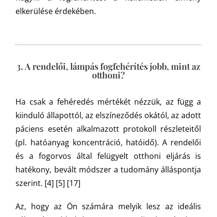
elkerülése érdekében.
3. A rendelői, lámpás fogfehérítés jobb, mint az
otthoni?
Ha csak a fehéredés mértékét nézzük, az függ a
kiinduló állapottól, az elszíneződés okától, az adott
páciens esetén alkalmazott protokoll részleteitől
(pl. hatóanyag koncentráció, hatóidő). A rendelői
és a fogorvos által felügyelt otthoni eljárás is
hatékony, bevált módszer a tudomány álláspontja
szerint. [4] [5] [17]
Az, hogy az Ön számára melyik lesz az ideális