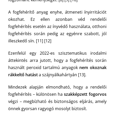
A fogfehérítő anyag enyhe, átmeneti ínyirritációt
okozhat. Ez ellen azonban véd rendelői
fogfehérítés esetén az ínyvédő használata, otthoni
fogfehérítés során pedig az egyénre szabott, jól
illeszkedő sín. [11] [12]
Ezenfelül egy 2022-es szisztematikus irodalmi
áttekintés arra jutott, hogy a fogfehérítés során
használt peroxid tartalmú anyagok
nem okoznak
rákkeltő hatást
a szájnyálkahártyán [13].
Mindezek alapján elmondható, hogy a rendelői
fogfehérítés – különösen ha
szakképzett fogorvos
végzi – megbízható és biztonságos eljárás, amely
önnek gyorsan ragyogó mosolyt biztosít.