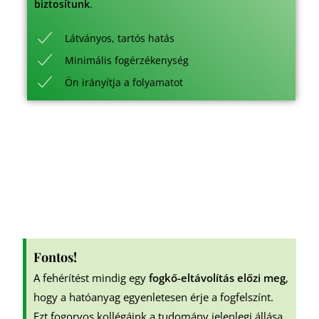
biztosítunk
.
Látványos, tartós hatás
Minimális fogérzékenység
Ön irányítja a folyamatot
Fontos!
A fehérítést mindig egy
fogkő-eltávolítás előzi meg
,
hogy a hatóanyag egyenletesen érje a fogfelszínt.
Ezt fogorvos kollégáink a tudomány jelenlegi állása