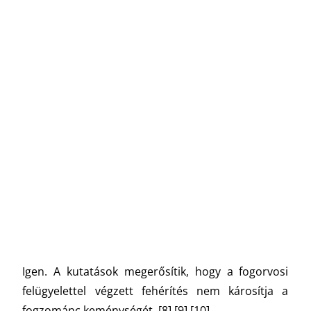
Igen. A kutatások megerősítik, hogy a fogorvosi
felügyelettel végzett fehérítés nem károsítja a
fogzománc keménységét.
[8] [9] [10]