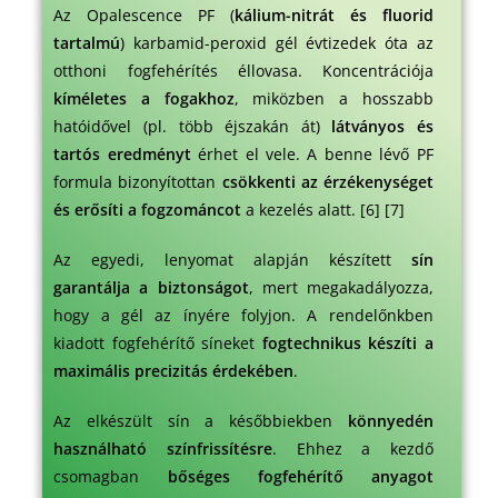
Az Opalescence PF (
kálium-nitrát és fluorid
tartalmú
) karbamid-peroxid gél évtizedek óta az
otthoni fogfehérítés éllovasa. Koncentrációja
kíméletes a fogakhoz
, miközben a hosszabb
hatóidővel (pl. több éjszakán át)
látványos és
tartós eredményt
érhet el vele.
A benne lévő PF
formula bizonyítottan
csökkenti az érzékenységet
és erősíti a fogzománcot
a kezelés alatt.
[6]
[7]
Az egyedi, lenyomat alapján készített
sín
garantálja a biztonságot
, mert megakadályozza,
hogy a gél az ínyére folyjon. A rendelőnkben
kiadott fogfehérítő síneket
fogtechnikus készíti a
maximális precizitás érdekében
.
Az elkészült sín a későbbiekben
könnyedén
használható színfrissítésre
. Ehhez a kezdő
csomagban
bőséges fogfehérítő anyagot