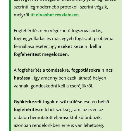
szerinti legmodernebb protokoll szerint végzik,
melyről
itt olvashat részletesen
.
Fogfehérítés nem végezhető fogszuvasodás,
fogínygyulladás és más egyéb fogászati probléma
fennállása esetén, így
ezeket kezelni kell a
fogfehérítést megelőzően
.
A fogfehérítés a
tömésekre, fogpótlásokra nincs
hatással
, így amennyiben ezek látható helyen
vannak, gondoskodni kell a cseréjükről.
Gyökérkezelt fogak elszürkülése
esetén
belső
fogfehérítésre
lehet szükség, ami az ezen az
oldalon bemutatott eljárásoktól különbözik,
azonban rendelőnkben erre is van lehetőség.