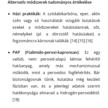
Alternatív módszerek tudományos értékelése
Házi praktikák:
A szódabikarbóna, eper, aktív
szén vagy só használatát vizsgáló kutatások
ezeket a módszereket hatástalannak, sőt,
némelyiket (pl. a dörzsölő hatásúakat) a
fogzománcra károsnak találták.
[14] [15] [16]
PAP (Ftalimido-peroxi-kapronsav):
Ez egy
valódi, nem peroxid-alapú kémiai fehérítő
hatóanyag, amely más mechanizmussal
működik, mint a peroxidos fogfehérítés. Bár
biztonságosnak tűnik, kutatása még kezdeti
fázisban van, és a jelenlegi adatok szerint
hatékonysága elmarad a hidrogén-peroxidétól.
[18]