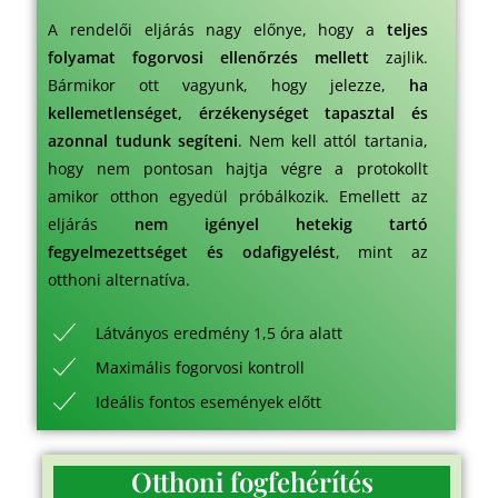
A rendelői eljárás nagy előnye, hogy a
teljes
folyamat fogorvosi ellenőrzés mellett
zajlik.
Bármikor ott vagyunk, hogy jelezze,
ha
kellemetlenséget, érzékenységet tapasztal és
azonnal tudunk segíteni
. Nem kell attól tartania,
hogy nem pontosan hajtja végre a protokollt
amikor otthon egyedül próbálkozik. Emellett az
eljárás
nem igényel hetekig tartó
fegyelmezettséget és odafigyelést
, mint az
otthoni alternatíva.
Látványos eredmény 1,5 óra alatt
Maximális fogorvosi kontroll
Ideális fontos események előtt
Otthoni fogfehérítés