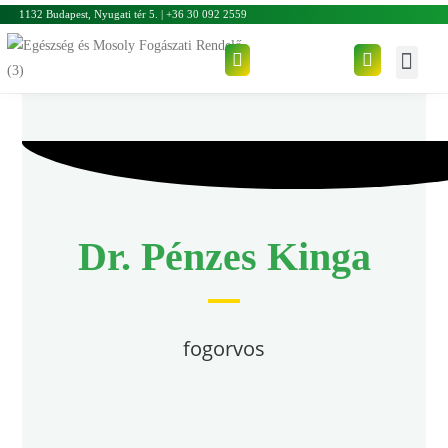
1132 Budapest, Nyugati tér 5. | +36 30 092 2559
Dr. Pénzes Kinga
fogorvos