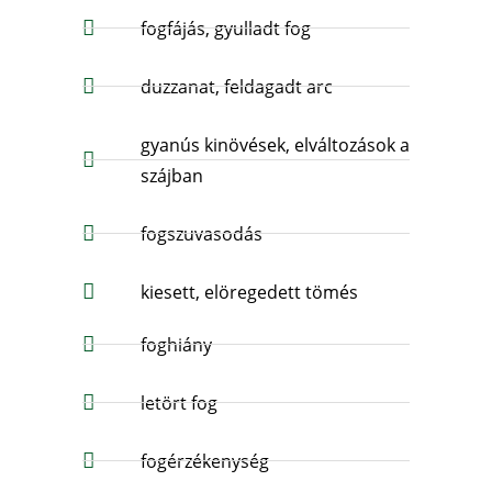
fogfájás, gyulladt fog
duzzanat, feldagadt arc
gyanús kinövések, elváltozások a
szájban
fogszuvasodás
kiesett, elöregedett tömés
foghiány
letört fog
fogérzékenység