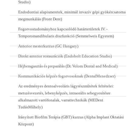
Studio)
Endodontiai alapismeretek, minimál invazív gépi gyökércsatorna
megmunkálás (Front Dent)
Fogorvostudományhoz kapcsolódó határterületek IV. -
Temporomandibularis diszfunkció (Semmelweis Egyetem)
Anterior mesterkurzus (GC Hungary)
Direkt anterior restaurációk (Endobolt Education Studio)
Héjberagasztás és preparálás (Dr. Volom Dental and Medical)
Kommunikációs képzés fogorvosoknak (DentalMenedzser)
Az eredményes dentoalveoláris lágyrészműtétek feltételei:
metszésvezetés, lebenyképzés, intraorális sebegyesítésre
alkalmazott varrófonalak, varrattechnikák (MEDent
TudásMűhely)
Irányított Biofilm Terápia (GBT) kurzus (Alpha Implant Oktatási
Központ)