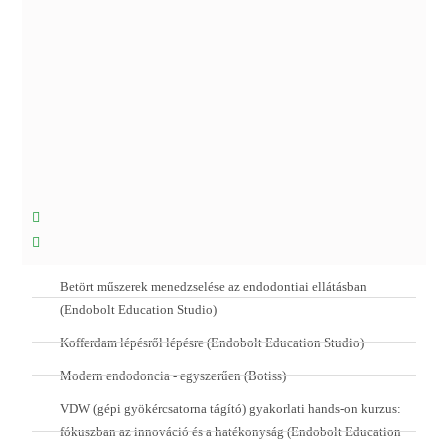
Betört műszerek menedzselése az endodontiai ellátásban
(Endobolt Education Studio)
Kofferdam lépésről lépésre (Endobolt Education Studio)
Modern endodoncia - egyszerűen (Botiss)
VDW (gépi gyökércsatorna tágító) gyakorlati hands-on kurzus:
fókuszban az innováció és a hatékonyság (Endobolt Education