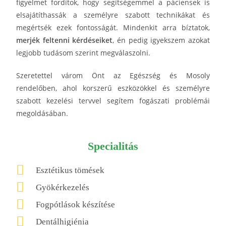
figyelmet fordítok, hogy segítségemmel a páciensek is
elsajátíthassák a személyre szabott technikákat és
megértsék ezek fontosságát. Mindenkit arra bíztatok,
merjék feltenni kérdéseiket
, én pedig igyekszem azokat
legjobb tudásom szerint megválaszolni.
Szeretettel várom Önt az Egészség és Mosoly
rendelőben, ahol korszerű eszközökkel és személyre
szabott kezelési tervvel segítem fogászati problémái
megoldásában.
Specialitás
Esztétikus tömések
Gyökérkezelés
Fogpótlások készítése
Dentálhigiénia