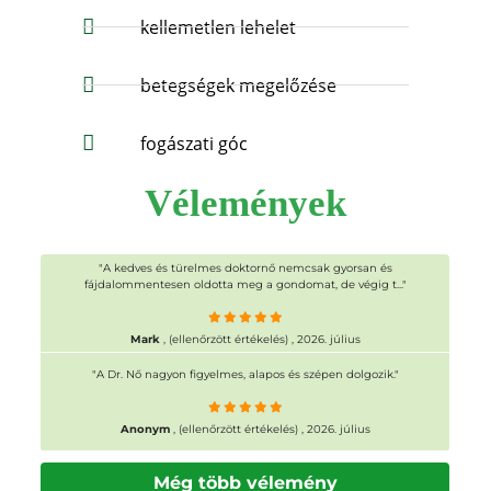
kellemetlen lehelet
betegségek megelőzése
fogászati góc
Vélemények