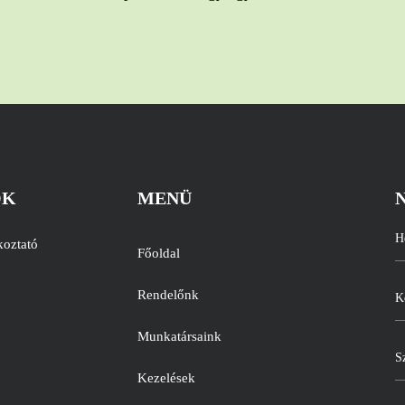
ÓK
MENÜ
H
koztató
Főoldal
Rendelőnk
K
Munkatársaink
S
Kezelések