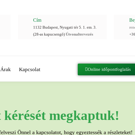
Cím
Be
1132 Budapest, Nyugati tér 5. 1. em. 3.
re
(28-as kapucsengő)
Útvonaltervezés
+3
Árak
Kapcsolat
Online időpontfoglalás
 kérését megkaptuk!
lveszi Önnel a kapcsolatot, hogy egyeztessék a részleteket!