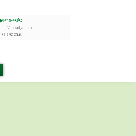
jelentkezés:
ndelo@mosolyod.hu
6 30 092 2559