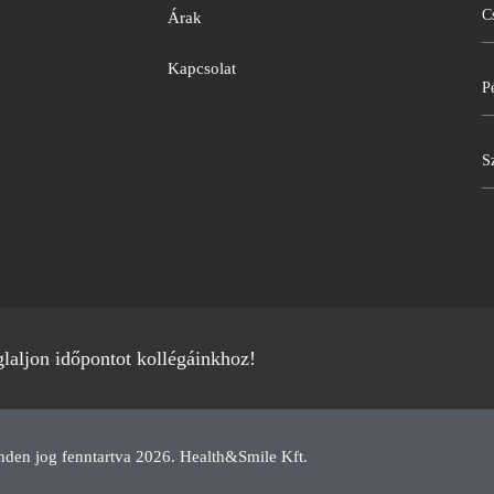
C
Árak
Kapcsolat
P
S
laljon időpontot kollégáinkhoz!
den jog fenntartva 2026. Health&Smile Kft.