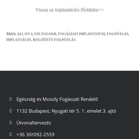
Vissza az implantációs főoldalra>>
TAGS
:
ALL ON 4
,
FIX FOGSOR
,
FOGÁSZATI IMPLANTÁTUM
,
FOGPÓTLÁS
,
IMPLANTÁCIÓ
,
RÖGZÍTETT FOGPÓTLÁS
Egészség és Mosoly Fogászati Rendelő
1132 Budapest, Nyugati tér 5. 1. emelet 3. ajtó
Útvonaltervezés
+36 30/092-2559