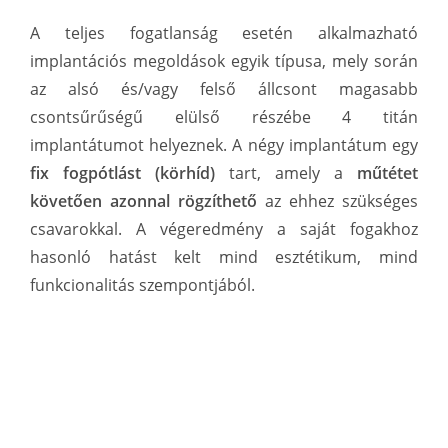
A teljes fogatlanság esetén alkalmazható
implantációs megoldások egyik típusa, mely során
az alsó és/vagy felső állcsont magasabb
csontsűrűségű elülső részébe 4 titán
implantátumot helyeznek. A négy implantátum egy
fix fogpótlást (körhíd)
tart, amely a
műtétet
követően azonnal rögzíthető
az ehhez szükséges
csavarokkal. A végeredmény a saját fogakhoz
hasonló hatást kelt mind esztétikum, mind
funkcionalitás szempontjából.