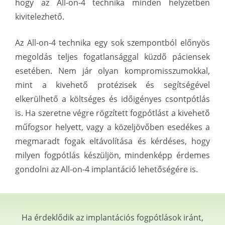
hogy az All-on-4 technika minden helyzetben
kivitelezhető.
Az All-on-4 technika egy sok szempontból előnyös
megoldás teljes fogatlansággal küzdő páciensek
esetében. Nem jár olyan kompromisszumokkal,
mint a kivehető protézisek és segítségével
elkerülhető a költséges és időigényes csontpótlás
is. Ha szeretne végre rögzített fogpótlást a kivehető
műfogsor helyett, vagy a közeljövőben esedékes a
megmaradt fogak eltávolítása és kérdéses, hogy
milyen fogpótlás készüljön, mindenképp érdemes
gondolni az All-on-4 implantáció lehetőségére is.
Ha érdeklődik az implantációs fogpótlások iránt,