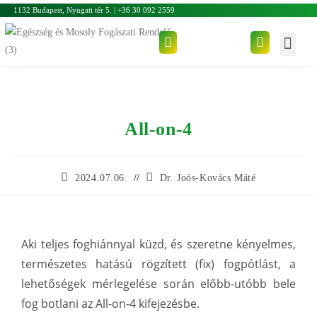
1132 Budapest, Nyugati tér 5. | +36 30 092 2559
All-on-4
2024.07.06.
Dr. Joós-Kovács Máté
Aki teljes foghiánnyal küzd, és szeretne kényelmes,
természetes hatású rögzített (fix) fogpótlást, a
lehetőségek mérlegelése során előbb-utóbb bele
fog botlani az All-on-4 kifejezésbe.