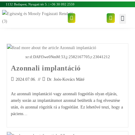
1132 Budapest, Nyugati tér 5. | +36 30 092 2559
xr:d:DAFf3we0NmM:53,j:2582167705,t:23041212
Azonnali implantáció
2024.07.06.
Dr. Joós-Kovács Máté
Az azonnali implantáció vagy azonnali fogpótlás olyan eljárás,
amely során az implantátumot azonnal beültetik a fog elvesztése
után, és azonnal rögzítik rá a fogpótlást. Ez lehetővé teszi, hogy a
páciens…