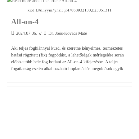
xr:d:DAFiyym7yhs:3,j:47068932130,t:23051311
All-on-4
2024.07.06.
Dr. Joós-Kovács Máté
Aki teljes foghiánnyal küzd, és szeretne kényelmes, természetes
hatású rögzített (fix) fogpótlást, a lehetőségek mérlegelése során
előbb-utóbb bele fog botlani az All-on-4 kifejezésbe. A teljes
fogatlanság esetén alkalmazható implantációs megoldások egyik…