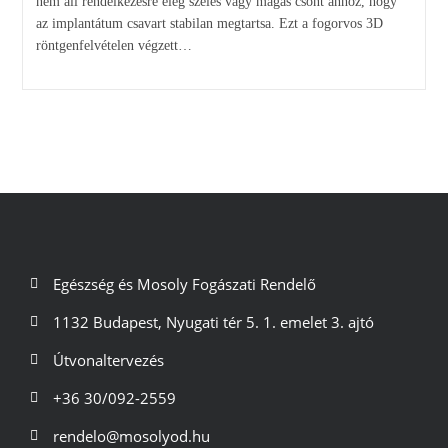
nem áll rendelkezésre elég széles vagy magas csont ahhoz, hogy
az implantátum csavart stabilan megtartsa. Ezt a fogorvos 3D
röntgenfelvételen végzett…
Egészség és Mosoly Fogászati Rendelő
1132 Budapest, Nyugati tér 5. 1. emelet 3. ajtó
Útvonaltervezés
+36 30/092-2559
rendelo@mosolyod.hu