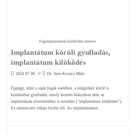
Fogimplantátum kilökődés tünetei
Implantátum körüli gyulladás,
implantátum kilökődés
2024.07.06.
Dr. Joós-Kovács Máté
Éppúgy, mint a saját fogak esetében, a műgyökér körül is
kialakulhat gyulladás, amely kezelés hiányában akár az
implantátum elvesztéséhez is vezethet ("implantátum kilökődés").
Ez szerencsére ritkán fordul elő. Az implantátumot…