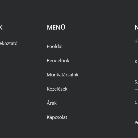
K
MENÜ
H
ékoztató
Főoldal
Rendelőnk
K
Munkatársaink
S
Kezelések
C
Árak
Kapcsolat
P