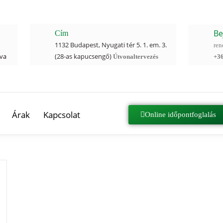
Be
Cím
1132 Budapest, Nyugati tér 5. 1. em. 3.
re
rva
(28-as kapucsengő)
+3
Útvonaltervezés
Árak
Kapcsolat
Online időpontfoglalás