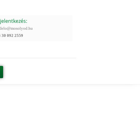
jelentkezés:
ndelo@mosolyod.hu
6 30 092 2559